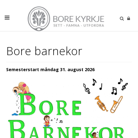
DÅP-VIGSEL-GRAVFERD
Bore barnekor
VÅR MENIGHET
BARN
Semesterstart måndag 31. august 2026
UNGE
VOKSNE
KALENDER
PODCAST
KONTAKT